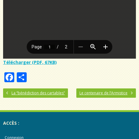
Télécharger (PDF, 67KB)
F
P
ac
ar
La “bénédiction des cartables”
e
ta
Le centenaire de l’Armistice
b
g
o
er
ACCÈS :
o
k
Connexion