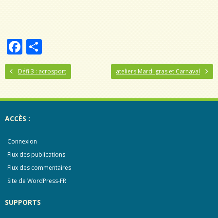
F
P
ac
ar
Défi 3 : acrosport
e
ta
ateliers Mardi gras et Carnaval
b
g
o
er
ACCÈS :
o
k
Connexion
Flux des publications
Flux des commentaires
Site de WordPress-FR
SUPPORTS