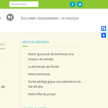
Soutenir l’enseignement catholique
F
a
P
ARTICLES RÉCENTS
c
ation
a
e
hiens
r
b
Notre spectacle de kermesse à la
t
o
maison de retraite
a
o
g
La kermesse de l’école
k
e
r
Notre kermesse
Sortie pédagogique aux pépinières du
n de
Val d’Erdre
Notre fête du projet