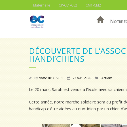
Maternelle
CP-CE1-CE2
CM1-CM2
Notre é
DÉCOUVERTE DE L’ASSOC
HANDI’CHIENS
By
classe de CP-CE1
23 avril 2026
Actions
Le 20 mars, Sarah est venue à l’école avec sa chienne
Cette année, notre marche solidaire sera au profit 
handicap d’être aidées au quotidien par un chien d’a