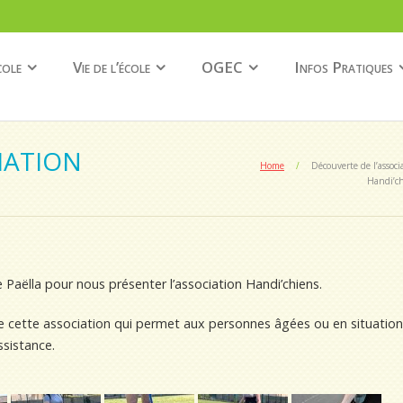
cole
Vie de l’école
OGEC
Infos Pratiques
IATION
Home
/
Découverte de l’associ
Handi’c
 Paëlla pour nous présenter l’association Handi’chiens.
de cette association qui permet aux personnes âgées ou en situatio
ssistance.